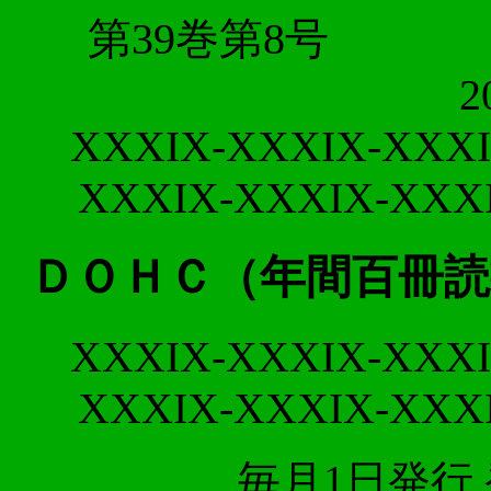
第39
2
XXXIX-XXXIX-XXXI
XXXIX-XXXIX-XXX
ＤＯＨＣ（年間百冊読
XXXIX-XXXIX-XXXI
XXXIX-XXXIX-XXX
毎月1日発行