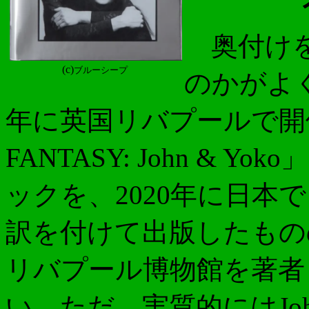
奥付けを
(c)
ブルーシープ
のかがよく
年に英国リバプールで開催
FANTASY: John &
ックを、2020年に日本
訳を付けて出版したもの
リバプール博物館を著者
い。ただ、実質的にはJo