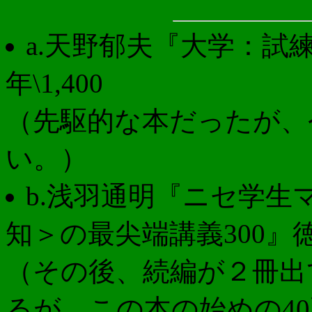
a.天野郁夫『大学：試
年\1,400
（先駆的な本だったが、
い。）
b.浅羽通明『ニセ学
知＞の最尖端講義300』徳間書
（その後、続編が２冊出
るが、この本の始めの4