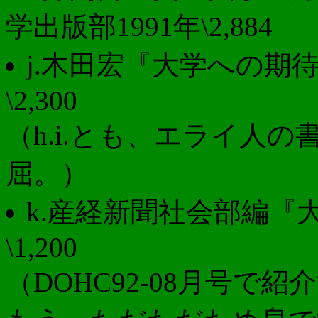
学出版部1991年\2,884
j.木田宏『大学への期待
\2,300
（h.i.とも、エライ人
屈。）
k.産経新聞社会部編『大
\1,200
（DOHC92-08月号