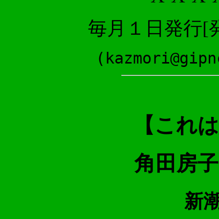
毎月１日発行[
(kazmori@gipn
【これは
角田房子
新潮