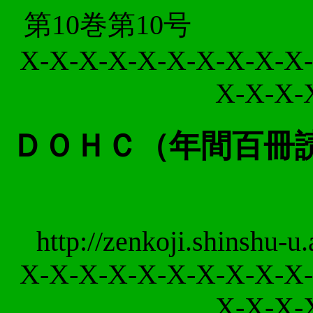
第10巻第10
X-X-X-X-X-X-X-X-X-X-
X-X-X-
ＤＯＨＣ（年間百冊
http://zenkoji.shinshu-u
X-X-X-X-X-X-X-X-X-X-
X-X-X-